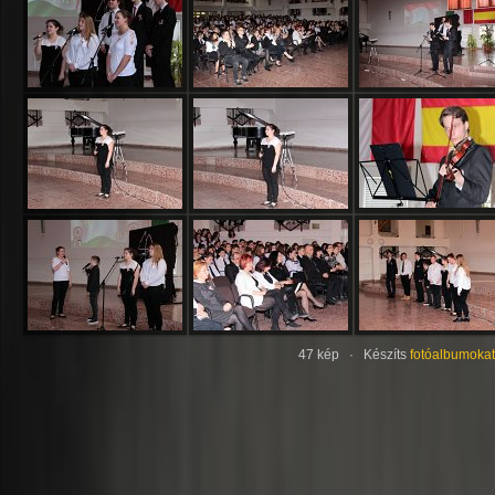
47 kép · Készíts
fotóalbumokat