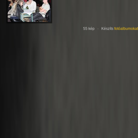
55 kép · Készíts
fotóalbumokat