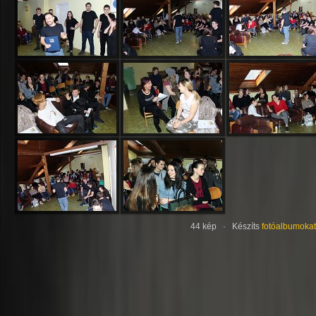
44 kép · Készíts
fotóalbumokat