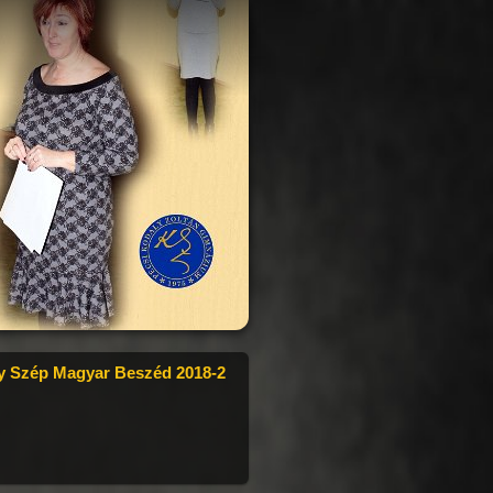
y Szép Magyar Beszéd 2018-2