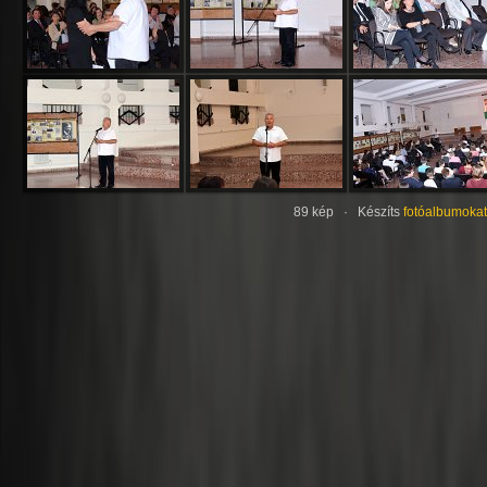
89 kép · Készíts
fotóalbumokat