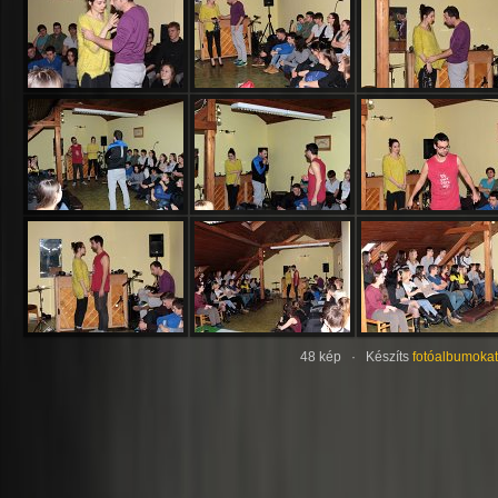
48 kép · Készíts
fotóalbumokat