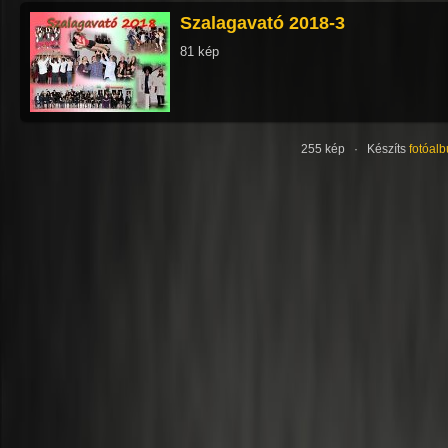
Szalagavató 2018-3
81 kép
255 kép · Készíts
fotóal