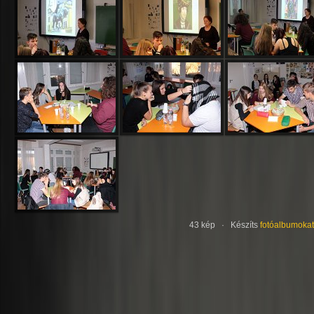
43 kép · Készíts
fotóalbumokat