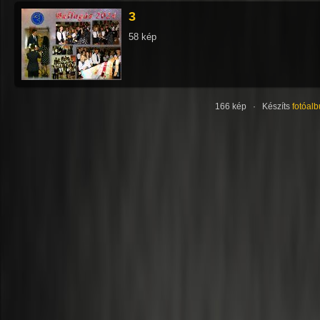
3
58 kép
166 kép · Készíts
fotóal