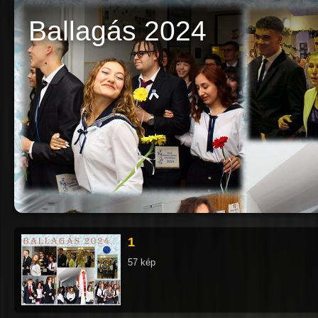
Ballagás 2024
1
57 kép