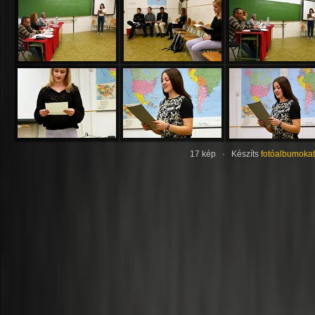
17 kép · Készíts
fotóalbumokat