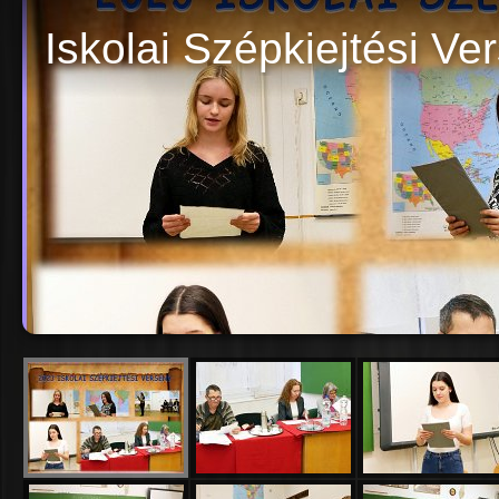
Iskolai Szépkiejtési V