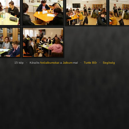
15 kép · Készíts
fotóalbumokat
a
Jalbum
-mal ·
Turtle Bőr
·
Segítség