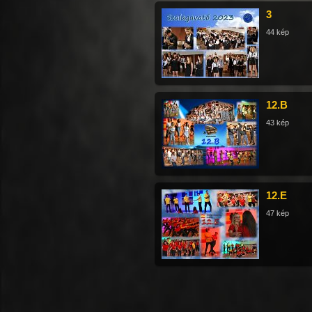
3
44 kép
12.B
43 kép
12.E
47 kép