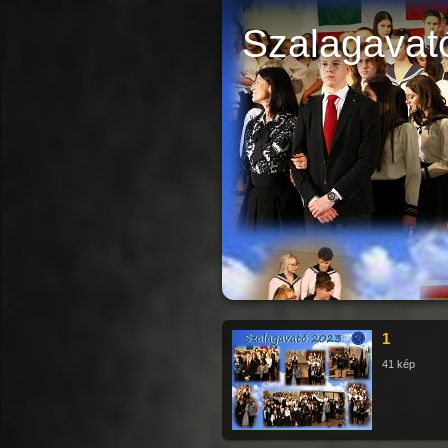
Szalagavat
1
41 kép