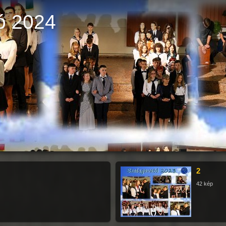
ó 2024
2
42 kép