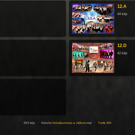
12.A
44 kép
12.D
42 kép
303 kép · Készíts
fotóalbumokat
a
Jalbum
-mal ·
Turtle Bőr