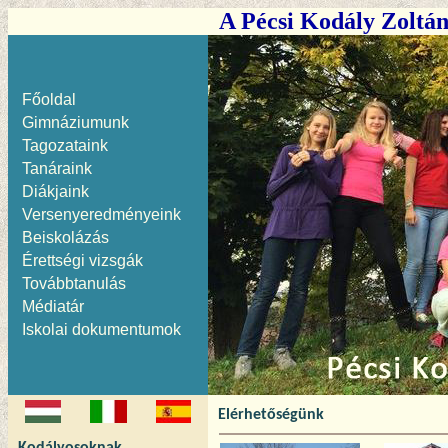
A Pécsi Kodály Zoltá
Főoldal
Gimnáziumunk
Tagozataink
Tanáraink
Diákjaink
Versenyeredményeink
Beiskolázás
Érettségi vizsgák
Továbbtanulás
Médiatár
Iskolai dokumentumok
Elérhetőségünk