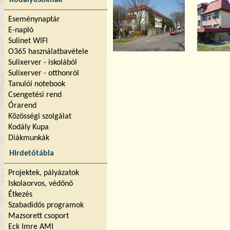
Kodályosoknak
Eseménynaptár
E-napló
Sulinet WIFI
O365 használatbavétele
Sulixerver - iskolából
Sulixerver - otthonról
Tanulói notebook
Csengetési rend
Órarend
Közösségi szolgálat
Kodály Kupa
Diákmunkák
Hirdetőtábla
Projektek, pályázatok
Iskolaorvos, védőnő
Étkezés
Szabadidős programok
Mazsorett csoport
Eck Imre AMI