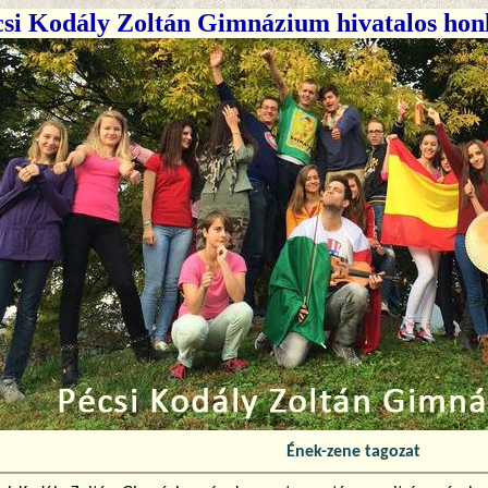
si Kodály Zoltán Gimnázium hivatalos hon
Ének-zene tagozat