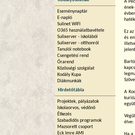
Kodályosoknak
A Péc
ének-
Eseménynaptár
évbe
E-napló
haték
Sulinet WIFI
O365 használatbavétele
Ez az
Sulixerver - iskolából
és em
Sulixerver - otthonról
illet
Tanulói notebook
jelen
Csengetési rend
Bartó
Órarend
kapcs
Közösségi szolgálat
legma
Kodály Kupa
Szöve
Diákmunkák
Hirdetőtábla
A Kod
kuri
Projektek, pályázatok
együt
Iskolaorvos, védőnő
Étkezés
Végül
Szabadidős programok
élve:
Mazsorett csoport
Eck Imre AMI
Ha a 