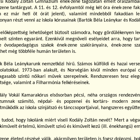
si Kodály Zoltán Gimnázium ének-zene tagozatán emelt óraszámba
zene tantárgyat. A 11. és 12. évfolyamtól még két óra ének-zene fakul
n ez már heti öt órát jelent), valamint mindebből fakadóan l
onyan részt venni az iskola kórusainak (Bartók Béla Leánykar és Kod
 előképzettség lehetőséget biztosít számodra, hogy gördülékenyen le
elt szinten egyaránt. Ezenkívül megnöveli esélyeidet arra, hogy tan
ve óvodapedagógus szakok ének-zene szakirányaira, ének-zene szak
thet még többféle humán területen is.
k Béla Leánykarunk nemzetközi hírű. Számos külföldi és hazai verse
olatokkal. 1973-ban alakult, és Norvégián kívül minden európai 
gasabb szintű nőikari művek szerepelnek. Rendszeresen tesz ele
tsége, valamint a Filharmónia felkéréseinek.
ály Vokál Kamarakórus elsősorban pécsi, néha országos rendezvény
ózumnak számító, népdal- és popzenei és kortárs- modern zenei
tműködik az iskola színjátszó és tánccsoportjaival, hangszeres együtte
 tudod, hogy Iskolánk miért viseli Kodály Zoltán nevét? Mert a végső
 kiművelt értelmű, kiművelt szívű és kiművelt kezű (ill. énekhangú) em
zene életed részévé válik, akármilyen területen is fogsz dolgozni, 