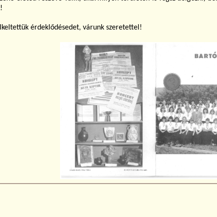
!
lkeltettük érdeklődésedet, várunk szeretettel!