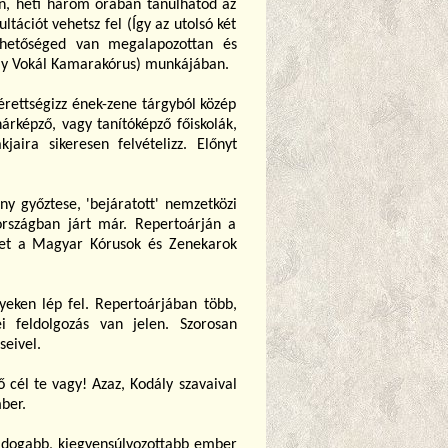
n, heti három órában tanulhatod az
tációt vehetsz fel (Így az utolsó két
ehetőséged van megalapozottan és
ály Vokál Kamarakórus) munkájában.
érettségizz ének-zene tárgyból közép
árképző, vagy tanítóképző főiskolák,
jaira sikeresen felvételizz. Előnyt
ny győztese, 'bejáratott' nemzetközi
országban járt már. Repertoárján a
get a Magyar Kórusok és Zenekarok
eken lép fel. Repertoárjában több,
 feldolgozás van jelen. Szorosan
seivel.
 cél te vagy! Azaz, Kodály szavaival
ber.
boldogabb, kiegyensúlyozottabb ember