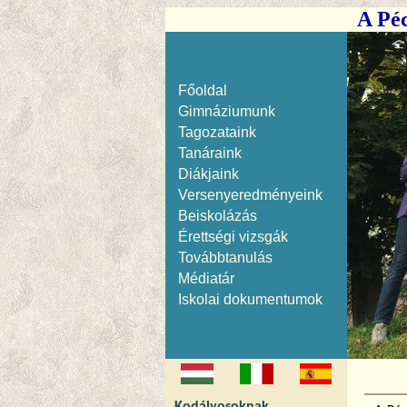
A Péc
Főoldal
Gimnáziumunk
Tagozataink
Tanáraink
Diákjaink
Versenyeredményeink
Beiskolázás
Érettségi vizsgák
Továbbtanulás
Médiatár
Iskolai dokumentumok