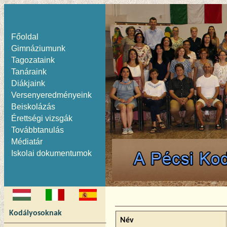
Főoldal
Gimnáziumunk
Tagozataink
Tanáraink
Diákjaink
Versenyeredményeink
Beiskolázás
Érettségi vizsgák
Továbbtanulás
Médiatár
Iskolai dokumentumok
Kodályosoknak
Név