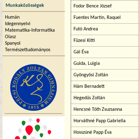
Munkaközösségek
Fodor Bence József
Humán
Fuentes Martín, Raquel
Idegennyelvi
Futó Andrea
Matematika-Informatika
Olasz
Füzesi Kitti
Spanyol
Természettudományos
Gál Éva
Guida, Luigia
Gyöngyösi Zoltán
Hám Bernadett
Hegedűs Zoltán
Hencsné Tóth Zsuzsanna
Horváthné Papp Gabriella
Hosszúné Papp Éva