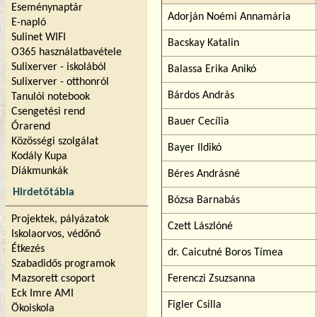
Eseménynaptár
Adorján Noémi Annamária
E-napló
Sulinet WIFI
Bacskay Katalin
O365 használatbavétele
Sulixerver - iskolából
Balassa Erika Anikó
Sulixerver - otthonról
Bárdos András
Tanulói notebook
Csengetési rend
Bauer Cecília
Órarend
Közösségi szolgálat
Bayer Ildikó
Kodály Kupa
Diákmunkák
Béres Andrásné
Hirdetőtábla
Bózsa Barnabás
Projektek, pályázatok
Czett Lászlóné
Iskolaorvos, védőnő
Étkezés
dr. Caicutné Boros Tímea
Szabadidős programok
Mazsorett csoport
Ferenczi Zsuzsanna
Eck Imre AMI
Figler Csilla
Ökoiskola