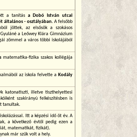
ött a tanítás
a Dobó István utcai
t általános - osztályában
. A felsőbb
ól jöttek, az elsősök a szokásos
ter Gyuláné a Leőwey Klára Gimnázium
gái zömmel a város többi iskolájából
s
matematika-fizika szakos kollégája
kalmából az iskola felvette a
Kodály
 katonatiszti, illetve tiszthelyettesi
kóiként szakirányú felkészítésben is
t tanultak.
skolázással. Itt a képzési idő öt év. A
nak, a következő évtől pedig ezen a
át, matematikát, fizikát).
ynak már szűk volt a hely.