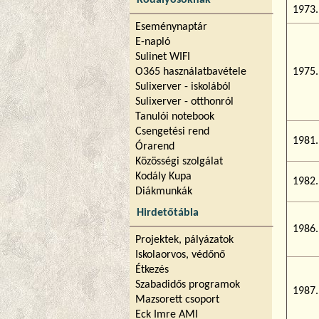
Kodályosoknak
1973.
Eseménynaptár
E-napló
Sulinet WIFI
O365 használatbavétele
1975.
Sulixerver - iskolából
Sulixerver - otthonról
Tanulói notebook
Csengetési rend
1981.
Órarend
Közösségi szolgálat
Kodály Kupa
1982.
Diákmunkák
Hirdetőtábla
1986.
Projektek, pályázatok
Iskolaorvos, védőnő
Étkezés
Szabadidős programok
1987.
Mazsorett csoport
Eck Imre AMI