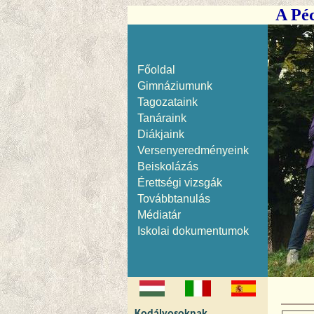
A Péc
Főoldal
Gimnáziumunk
Tagozataink
Tanáraink
Diákjaink
Versenyeredményeink
Beiskolázás
Érettségi vizsgák
Továbbtanulás
Médiatár
Iskolai dokumentumok