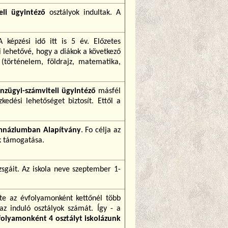
eli ügyintéző
osztályok indultak. A
 képzési idő itt is 5 év. Előzetes
i lehetővé, hogy a diákok a következő
történelem, földrajz, matematika,
nzügyi-számviteli ügyintéző
másfél
edési lehetőséget biztosít. Ettől a
imnáziumban Alapítvány
. Fo célja az
k támogatása.
zsgáit. Az iskola neve szeptember 1-
te az évfolyamonként kettőnél több
z induló osztályok számát. Így - a
folyamonként 4 osztályt iskolázunk