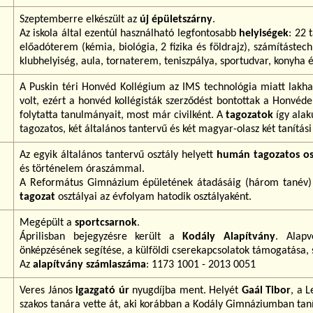
Szeptemberre elkészült az
új épületszárny
.
Az iskola által ezentúl használható legfontosabb
helyiségek
: 22 
előadóterem (kémia, biológia, 2 fizika és földrajz), számítástec
klubhelyiség, aula, tornaterem, teniszpálya, sportudvar, konyha 
A Puskin téri Honvéd Kollégium az IMS technológia miatt lakhat
volt, ezért a honvéd kollégisták szerződést bontottak a Honvé
folytatta tanulmányait, most már civilként. A
tagozatok
így alak
tagozatos, két általános tantervű és két magyar-olasz két tanítási
Az egyik általános tantervű osztály helyett
humán tagozatos os
és történelem óraszámmal.
A Református Gimnázium épületének átadásáig (három tanév)
tagozat
osztályai az évfolyam hatodik osztályaként.
Megépült a
sportcsarnok
.
Áprilisban bejegyzésre került a
Kodály Alapítvány
. Alapv
önképzésének segítése, a külföldi cserekapcsolatok támogatása, 
Az
alapítvány számlaszáma
: 1173 1001 - 2013 0051
Veres János
igazgató úr
nyugdíjba ment. Helyét
Gaál Tibor
, a 
szakos tanára vette át, aki korábban a Kodály Gimnáziumban taní