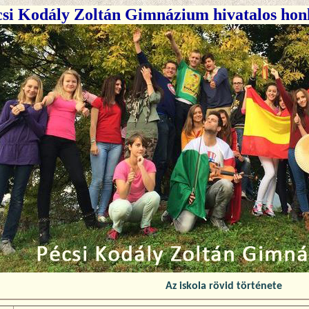
si Kodály Zoltán Gimnázium hivatalos hon
Az iskola rövid története