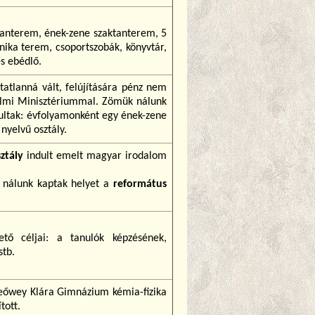
tanterem, ének-zene szaktanterem, 5
hnika terem, csoportszobák, könyvtár,
és ebédlő.
atlanná vált, felújítására pénz nem
delmi Minisztériummal. Zömük nálunk
ultak: évfolyamonként egy ének-zene
 nyelvű osztály.
ztály
indult emelt magyar irodalom
 nálunk kaptak helyet a
református
ető céljai: a tanulók képzésének,
stb.
Leőwey Klára Gimnázium kémia-fizika
tott.