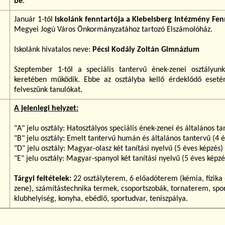
be
.
Január 1-től
iskolánk fenntartója a Klebelsberg Intézmény Fe
Megyei Jogú Város Önkormányzatához tartozó Elszámolóház.
Iskolánk hivatalos neve:
Pécsi Kodály Zoltán Gimnázium
Szeptember 1-től a speciális tantervű ének-zenei osztályu
keretében működik. Ebbe az osztályba kellő érdeklődő eseté
felveszünk tanulókat.
A jelenlegi helyzet:
"A" jelu osztály: Hatosztályos speciális ének-zenei és általános 
"B" jelu osztály: Emelt tantervű humán és általános tantervű (4 
"D" jelu osztály: Magyar-olasz két tanítási nyelvű (5 éves képzés)
"E" jelu osztály: Magyar-spanyol két tanítási nyelvű (5 éves képzé
Tárgyi feltételek:
22 osztályterem, 6 előadóterem (kémia, fizika -
zene), számítástechnika termek, csoportszobák, tornaterem, sport
klubhelyiség, konyha, ebédlő, sportudvar, teniszpálya.