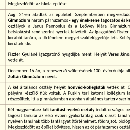
Megkezdődött az iskola építése.
Aug. 21-én átadták az épületet. Szeptemberben megkezdőd
Gimnázium
három párhuzamos -
egy ének-zene tagozatos és ké
osztályok a Janus Pannonius és a Leőwey Klára Gimnáziumb
beiskolázási rend szerint nyertek felvételt. Az igazgatónő Fisz
korábbi tanára, a történelem megyei szakfelügyelője lett. Kollé
kerültek ide.
Fiszter Gyuláné igazgatónő nyugdíjba ment. Helyét
Veres Jáno
vette át.
December 16-án, a zeneszerző születésének 100. évfordulója al
Zoltán Gimnázium
nevet.
A két általános osztály helyét
honvéd-kollégisták
vették át. Ok
pályára készülő fiúk voltak. A Puskin téri katonai kollégium la
részesültek, itt a gimnáziumban azonban általános tanterv szerin
Két
magyar-olasz két tanítási nyelvű osztály
indult országos bei
tagozat tanulói az első évben gyakorlatilag csak olaszt tanul
nyelven tanulnak több tantárgyat (történelmet, földrajzot, biológi
Megkezdődött az épület bővítése, hiszen az öt párhuzamos osztál