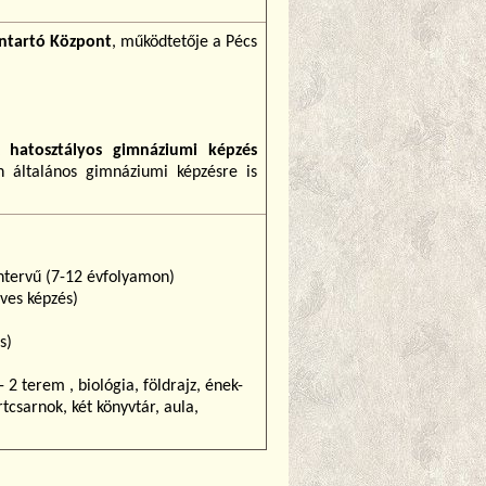
nntartó Központ
, működtetője a Pécs
nk
hatosztályos gimnáziumi képzés
n általános gimnáziumi képzésre is
tantervű (7-12 évfolyamon)
éves képzés)
s)
 2 terem , biológia, földrajz, ének-
csarnok, két könyvtár, aula,