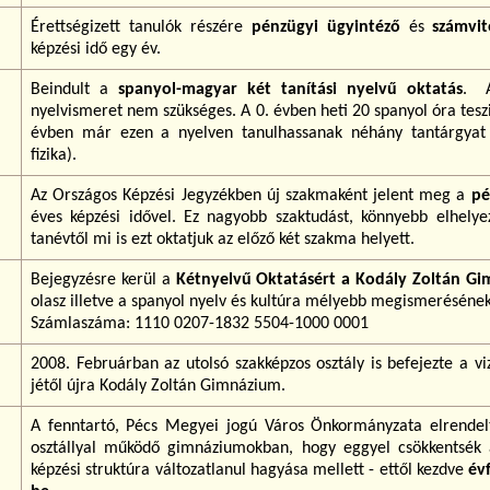
Érettségizett tanulók részére
pénzügyi ügyintéző
és
számvit
képzési idő egy év.
Beindult a
spanyol-magyar két tanítási nyelvű oktatás
. A
nyelvismeret nem szükséges. A 0. évben heti 20 spanyol óra tesz
évben már ezen a nyelven tanulhassanak néhány tantárgyat (
fizika).
Az Országos Képzési Jegyzékben új szakmaként jelent meg a
pé
éves képzési idővel. Ez nagyobb szaktudást, könnyebb elhelyezk
tanévtől mi is ezt oktatjuk az előző két szakma helyett.
Bejegyzésre kerül a
Kétnyelvű Oktatásért a Kodály Zoltán G
olasz illetve a spanyol nyelv és kultúra mélyebb megismeréséne
Számlaszáma: 1110 0207-1832 5504-1000 0001
2008. Februárban az utolsó szakképzos osztály is befejezte a vi
jétől újra Kodály Zoltán Gimnázium.
A fenntartó, Pécs Megyei jogú Város Önkormányzata elrendel
osztállyal működő gimnáziumokban, hogy eggyel csökkentsék a
képzési struktúra változatlanul hagyása mellett - ettől kezdve
év